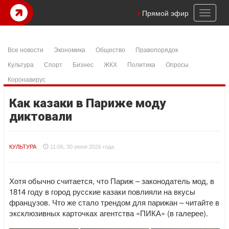
Toggl
Прямой эфир
naviga
Все новости
Экономика
Общество
Правопорядок
Культура
Спорт
Бизнес
ЖКХ
Политика
Опросы
Коронавирус
Как казаки в Париже моду
диктовали
КУЛЬТУРА
11:06, 30 июня 2026 года
Хотя обычно считается, что Париж – законодатель мод, в
1814 году в город русские казаки повлияли на вкусы
французов. Что же стало трендом для парижан – читайте в
эксклюзивных карточках агентства «ПИКА» (в галерее).