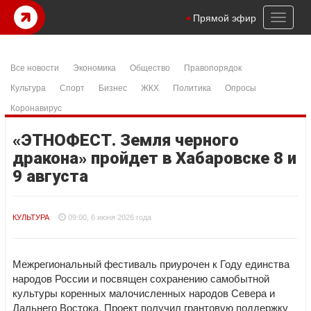
Toggl
Прямой эфир
naviga
Все новости
Экономика
Общество
Правопорядок
Культура
Спорт
Бизнес
ЖКХ
Политика
Опросы
Коронавирус
«ЭТНОФЕСТ. Земля черного
дракона» пройдет в Хабаровске 8 и
9 августа
КУЛЬТУРА
09:00, 6 июня 2026 года
Межрегиональный фестиваль приурочен к Году единства
народов России и посвящен сохранению самобытной
культуры коренных малочисленных народов Севера и
Дальнего Востока. Проект получил грантовую поддержку