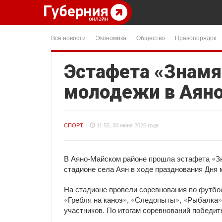
Все новости
Экономика
Общество
Правопорядок
Эстафета «Знамя
молодежи в Аян
СПОРТ
11:55, 30 июня 2026 года
В Аяно-Майском районе прошла эстафета «Зн
стадионе села Аян в ходе празднования Дня
На стадионе провели соревнования по футбо
«Гребля на каноэ», «Следопыты», «Рыбалка»
участников. По итогам соревнований победит