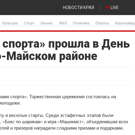
НОВОСТИ КРАЯ
LIVE
Культура
Спорт
Бизнес
ЖКХ
Политика
Опросы
Коронавир
 спорта» прошла в День
о-Майском районе
амя спорта». Торжественная церемония состоялась на
 молодежи.
лу и веселые старты. Среди эстафетных этапов были
, «Бокс по шарикам» и игра «Машинист», объединившая всех
елей и призеров наградили сладкими призами и подарками.