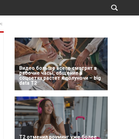
ус
Видео больше всего смотрят в
рабочие часы, общение в
соцсетях растет к полуночи – big
data T2
Т2 отменил роуминг уже более