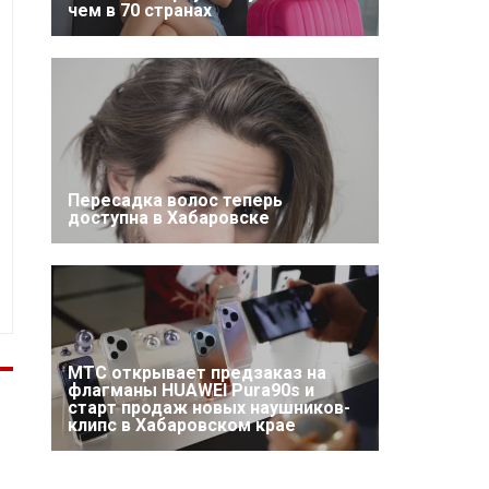
чем в 70 странах
Пересадка волос теперь
доступна в Хабаровске
МТС открывает предзаказ на
флагманы HUAWEI Pura90s и
старт продаж новых наушников-
клипс в Хабаровском крае