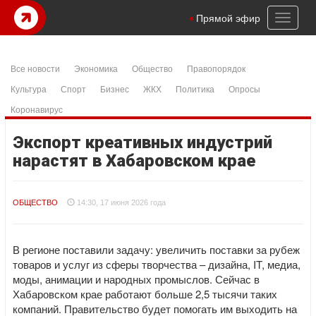
Toggl
Прямой эфир
naviga
Все новости
Экономика
Общество
Правопорядок
Культура
Спорт
Бизнес
ЖКХ
Политика
Опросы
Коронавирус
Экспорт креативных индустрий
нарастят в Хабаровском крае
ОБЩЕСТВО
14:30, 17 июня 2026 года
В регионе поставили задачу: увеличить поставки за рубеж
товаров и услуг из сферы творчества – дизайна, IT, медиа,
моды, анимации и народных промыслов. Сейчас в
Хабаровском крае работают больше 2,5 тысячи таких
компаний. Правительство будет помогать им выходить на