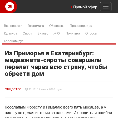
Toggl
Прямой эфир
naviga
Все новости
Экономика
Общество
Правопорядок
Культура
Спорт
Бизнес
ЖКХ
Политика
Опросы
Коронавирус
Из Приморья в Екатеринбург:
медвежата-сироты совершили
перелет через всю страну, чтобы
обрести дом
ОБЩЕСТВО
11:12, 17 июня 2026 года
Косолапым Форесту и Гималаю всего пять месяцев, а у
них – уже целая история за плечами. Их родители погибли
от рук браконьеров в Приморье, а сами детеныши