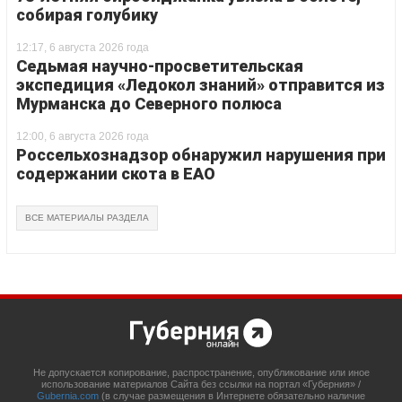
собирая голубику
12:17, 6 августа 2026 года
Седьмая научно-просветительская
экспедиция «Ледокол знаний» отправится из
Мурманска до Северного полюса
12:00, 6 августа 2026 года
Россельхознадзор обнаружил нарушения при
содержании скота в ЕАО
ВСЕ МАТЕРИАЛЫ РАЗДЕЛА
Не допускается копирование, распространение, опубликование или иное
использование материалов Сайта без ссылки на портал «Губерния» /
Gubernia.com
(в случае размещения в Интернете обязательно наличие