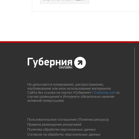
Не допускается копирование, распространение,
опубликование или иное использование материалов
Сайта без ссылки на портал «Губерния» /
Gubernia.com
(в
случае размещения в Интернете обязательно наличие
активной гиперссылки)
Пользовательское соглашение (Политика ресурса)
Правила размещения репортажей
Политика обработки персональных данных
Согласие на обработку персональных данных