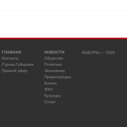
ГЛАВНАЯ
НОВОСТИ
ВЫБОРЫ — 2026
Контакты
Общество
Строка.Губерния
Политика
Прямой эфир
Экономика
Правопорядок
Бизнес
ЖКХ
Культура
Спорт