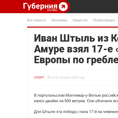
Все новости
Экономика
Общество
Правопорядок
Иван Штыль из К
Амуре взял 17-е
Европы по гребл
СПОРТ
13:05, 16 июня 2026 года
В португальском Монтемор-у-Велью российск
каноэ-двойке на 500 метров. Они обогнали и
Для Штыля эта победа стала 17-й на чемпио