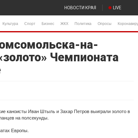
НОВОСТИ КРАЯ
LIVE
Культура
Спорт
Бизнес
ЖКХ
Политика
Опросы
Коронавир
омсомольска-на-
 «золото» Чемпионата
е
ие каноисты Иван Штыль и Захар Петров выиграли золото в
спанцев на полсекунды.
натах Европы.