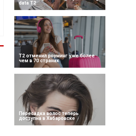
data T2
Т2 отменил роуминг уже более
чем в 70 странах
Пересадка волос теперь
доступна в Хабаровске