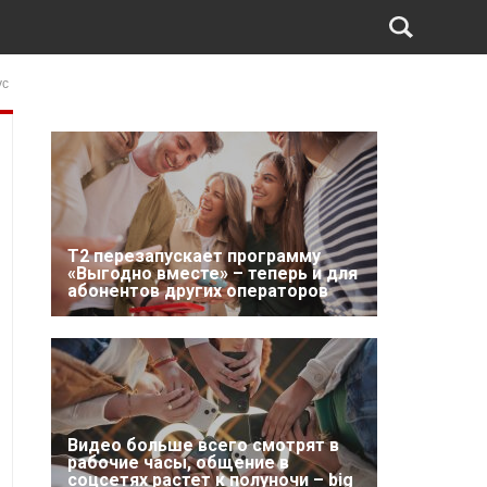
ус
Т2 перезапускает программу
«Выгодно вместе» – теперь и для
абонентов других операторов
Видео больше всего смотрят в
рабочие часы, общение в
соцсетях растет к полуночи – big