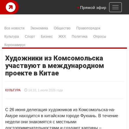
Toggl
Прямой эфир
naviga
Все новости
Экономика
Общество
Правопорядок
Культура
Спорт
Бизнес
ЖКХ
Политика
Опросы
Коронавирус
Художники из Комсомольска
участвуют в международном
проекте в Китае
КУЛЬТУРА
14:10, 1 июля 2026 года
С 26 июня делегация художников из Комсомольска-на-
Амуре находится в китайском городе Фуюань. В течение
недели они знакомятся с местными
достопримечательностями и создают картины –