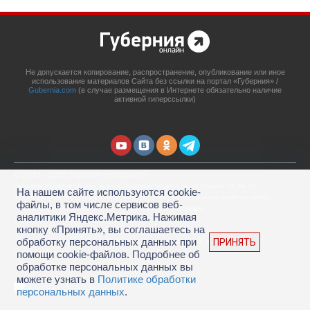
Не допускается копирование, распространение, опубликование или иное
использование материалов Сайта без ссылки на портал «Губерния» /
Gubernia.com
(в случае размещения в Интернете обязательно наличие
активной гиперссылки)
© 2014 - 2026 Портал «Губерния»
Сетевое издание
Gubernia.com
, свидетельство о регистрации ЭЛ № ФС 77 –
На нашем сайте используются cookie-
67908 выдано 06.12.2016 Федеральной службой по надзору в сфере связи,
файлы, в том числе сервисов веб-
информационных технологий и массовых коммуникаций.
аналитики Яндекс.Метрика. Нажимая
Учредитель: ООО «Губерния Он-лайн»
кнопку «Принять», вы соглашаетесь на
Главный редактор: Гатаулина А.С.
обработку персональных данных при
ПРИНЯТЬ
Телефон редакции: (4212) 45-88-45, адрес электронной почты:
portal@gubernia.com
помощи cookie-файлов. Подробнее об
18+
обработке персональных данных вы
можете узнать в
Политике обработки
персональных данных
.