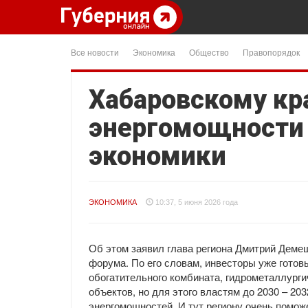
Все новости
Экономика
Общество
Правопорядок
Хабаровскому кр
энергомощности 
экономики
ЭКОНОМИКА
10:37, 5 июня 2026 года
Об этом заявил глава региона Дмитрий Деме
форума. По его словам, инвесторы уже готов
обогатительного комбината, гидрометаллург
объектов, но для этого властям до 2030 – 2
энергомощностей. И тут региону очень помож