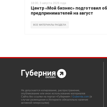
18:00, 3 августа 2026 года
Центр «Мой бизнес» подготовил о
предпринимателей на август
ВСЕ МАТЕРИАЛЫ РАЗДЕЛА
Не допускается копирование, распространение,
опубликование или иное использование материалов
Сайта без ссылки на портал «Губерния» /
Gubernia.com
(в
случае размещения в Интернете обязательно наличие
активной гиперссылки)