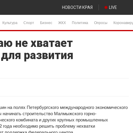
НОВОСТИ КРАЯ
LIVE
Культура
Спорт
Бизнес
ЖКХ
Политика
Опросы
Коронавир
аю не хватает
для развития
шин на полях Петербургского международного экономического
ы начинать строительство Малмыжского горно-
ического комбината и других крупных промышленных
032 года необходимо решить проблему нехватки
ет поддержка федерального центра.