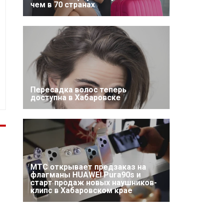
чем в 70 странах
Пересадка волос теперь
доступна в Хабаровске
МТС открывает предзаказ на
флагманы HUAWEI Pura90s и
старт продаж новых наушников-
клипс в Хабаровском крае