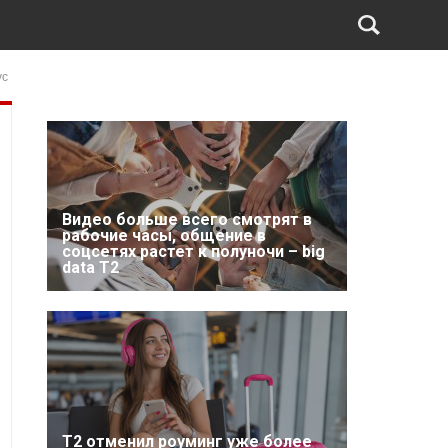
ус
Видео больше всего смотрят в
рабочие часы, общение в
соцсетях растет к полуночи – big
data T2
Т2 отменил роуминг уже более