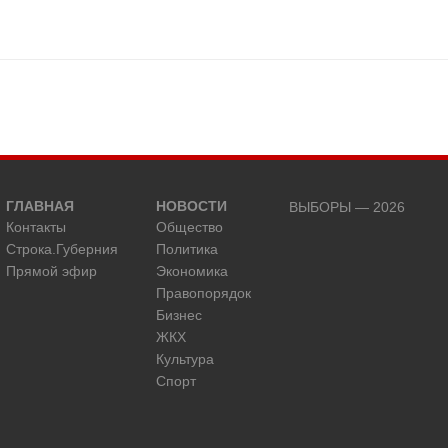
ГЛАВНАЯ
НОВОСТИ
ВЫБОРЫ — 2026
Контакты
Общество
Строка.Губерния
Политика
Прямой эфир
Экономика
Правопорядок
Бизнес
ЖКХ
Культура
Спорт