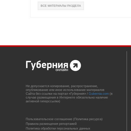
ВСЕ МАТЕРИАЛЫ РАЗДЕЛА
Не допускается копирование, распространение,
опубликование или иное использование материалов
Сайта без ссылки на портал «Губерния» /
Gubernia.com
(в
случае размещения в Интернете обязательно наличие
активной гиперссылки)
Пользовательское соглашение (Политика ресурса)
Правила размещения репортажей
Политика обработки персональных данных