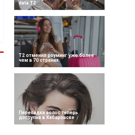
data T2
Т2 отменил роуминг уже более
чем в 70 странах
Пересадка волос теперь
доступна в Хабаровске