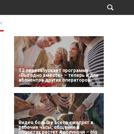
ус
Т2 перезапускает программу
«Выгодно вместе» – теперь и для
абонентов других операторов
Видео больше всего смотрят в
рабочие часы, общение в
соцсетях растет к полуночи – big