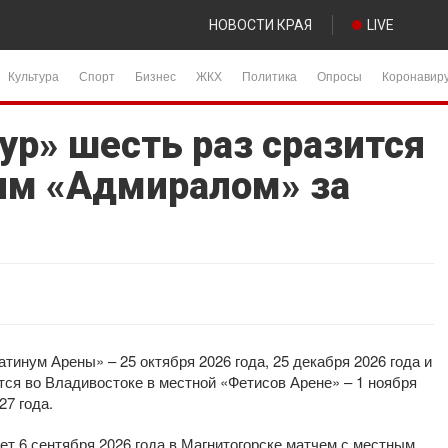
НОВОСТИ КРАЯ
LIVE
Культура
Спорт
Бизнес
ЖКХ
Политика
Опросы
Коронавир
ур» шесть раз сразится
им «Адмиралом» за
тинум Арены» – 25 октября 2026 года, 25 декабря 2026 года и
ются во Владивостоке в местной «Фетисов Арене» – 1 ноября
27 года.
ет 6 сентября 2026 года в Магнитогорске матчем с местным