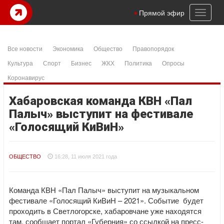
Toggl
Прямой эфир
naviga
Все новости
Экономика
Общество
Правопорядок
Культура
Спорт
Бизнес
ЖКХ
Политика
Опросы
Коронавирус
Хабаровская команда КВН «Пал
Палыч» выступит на фестивале
«Голосящий КиВиН»
ОБЩЕСТВО
16:28, 11 июля 2021 года
Команда КВН «Пал Палыч» выступит на музыкальном
фестивале «Голосящий КиВиН – 2021». Событие будет
проходить в Светлогорске, хабаровчане уже находятся
там, сообщает портал «Губерния» со ссылкой на пресс-