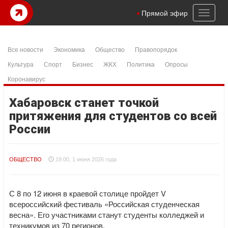
Toggl
Прямой эфир
naviga
Все новости
Экономика
Общество
Правопорядок
Культура
Спорт
Бизнес
ЖКХ
Политика
Опросы
Коронавирус
Хабаровск станет точкой
притяжения для студентов со всей
России
ОБЩЕСТВО
19:00, 1 июня 2026 года
С 8 по 12 июня в краевой столице пройдет V
всероссийский фестиваль «Российская студенческая
весна». Его участниками станут студенты колледжей и
техникумов из 70 регионов.