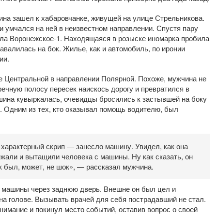
ина зашел к хабаровчанке, живущей на улице Стрельникова.
и умчался на ней в неизвестном направлении. Спустя пару
ела Воронежское-1. Находящаяся в розыске иномарка пробила
авалилась на бок. Жилье, как и автомобиль, по иронии
ии.
е Центральной в направлении Полярной. Похоже, мужчина не
ечную полосу пересек наискось дорогу и превратился в
шина кувыркалась, очевидцы бросились к застывшей на боку
. Одним из тех, кто оказывал помощь водителю, был
характерный скрип — занесло машину. Увидел, как она
жали и вытащили человека с машины. Ну как сказать, он
 был, может, не шок», — рассказал мужчина.
 машины через заднюю дверь. Внешне он был цел и
на голове. Вызывать врачей для себя пострадавший не стал.
нимание и покинул место событий, оставив вопрос о своей