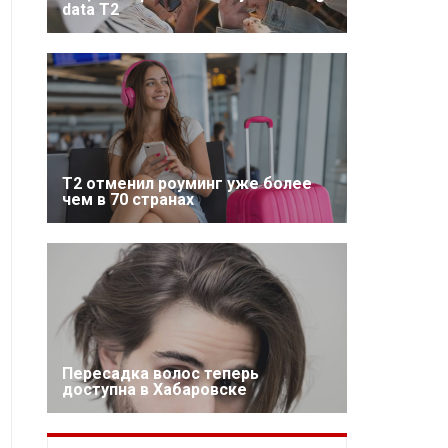
data T2
Т2 отменил роуминг уже более
чем в 70 странах
Пересадка волос теперь
доступна в Хабаровске