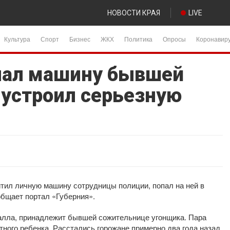
НОВОСТИ КРАЯ
LIVE
Культура
Спорт
Бизнес
ЖКХ
Политика
Опросы
Коронавир
нал машину бывшей
устроил серьезную
тил личную машину сотрудницы полиции, попал на ней в
общает портал «Губерния».
талла, принадлежит бывшей сожительнице угонщика. Пара
тного ребенка. Расстались горожане примерно два года назад.