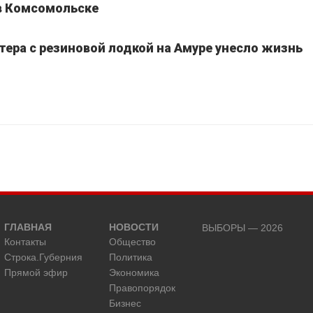
 в Комсомольске
тера с резиновой лодкой на Амуре унесло жизнь
ГЛАВНАЯ
НОВОСТИ
ВЫБОРЫ — 2026
Контакты
Общество
Строка.Губерния
Политика
Прямой эфир
Экономика
Правопорядок
Бизнес