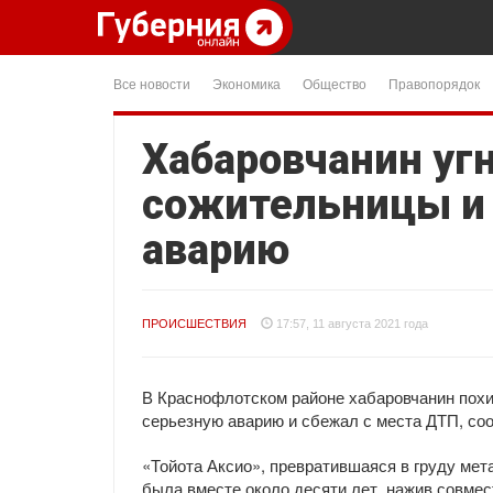
Все новости
Экономика
Общество
Правопорядок
Хабаровчанин уг
сожительницы и 
аварию
ПРОИСШЕСТВИЯ
17:57, 11 августа 2021 года
В Краснофлотском районе хабаровчанин похи
серьезную аварию и сбежал с места ДТП, со
«Тойота Аксио», превратившаяся в груду ме
была вместе около десяти лет, нажив совмес