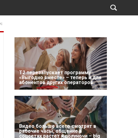
ус
Т2 перезапускает программу
«Выгодно вместе» – теперь и для
абонентов других операторов
Видео больше всего смотрят в
рабочие часы, общение в
соцсетях растет к полуночи – big