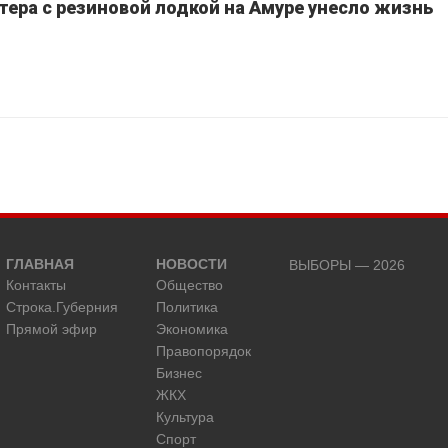
тера с резиновой лодкой на Амуре унесло жизнь
ГЛАВНАЯ
НОВОСТИ
ВЫБОРЫ — 2026
Контакты
Общество
Строка.Губерния
Политика
Прямой эфир
Экономика
Правопорядок
Бизнес
ЖКХ
Культура
Спорт