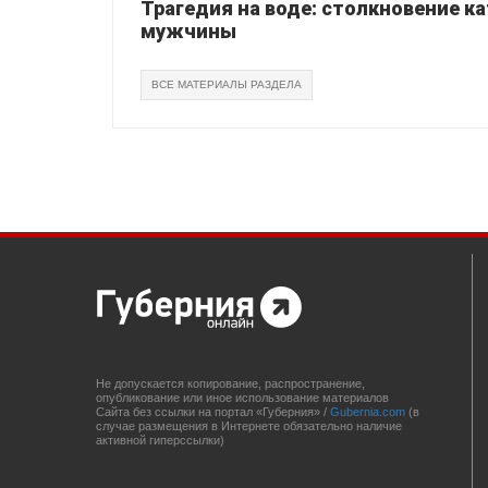
Трагедия на воде: столкновение ка
мужчины
ВСЕ МАТЕРИАЛЫ РАЗДЕЛА
Не допускается копирование, распространение,
опубликование или иное использование материалов
Сайта без ссылки на портал «Губерния» /
Gubernia.com
(в
случае размещения в Интернете обязательно наличие
активной гиперссылки)