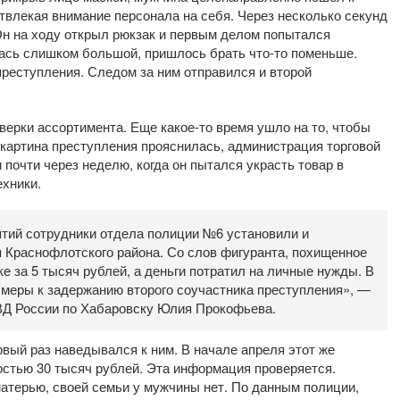
твлекая внимание персонала на себя. Через несколько секунд
Он на ходу открыл рюкзак и первым делом попытался
алась слишком большой, пришлось брать что-то поменьше.
преступления. Следом за ним отправился и второй
верки ассортимента. Еще какое-то время ушло на то, чтобы
 картина преступления прояснилась, администрация торговой
почти через неделю, когда он пытался украсть товар в
ехники.
тий сотрудники отдела полиции №6 установили и
я Краснофлотского района. Со слов фигуранта, похищенное
 за 5 тысяч рублей, а деньги потратил на личные нужды. В
меры к задержанию второго соучастника преступления», —
Д России по Хабаровску Юлия Прокофьева.
рвый раз наведывался к ним. В начале апреля этот же
остью 30 тысяч рублей. Эта информация проверяется.
атерью, своей семьи у мужчины нет. По данным полиции,