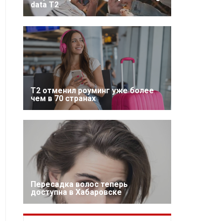
data T2
Т2 отменил роуминг уже более
чем в 70 странах
Пересадка волос теперь
доступна в Хабаровске