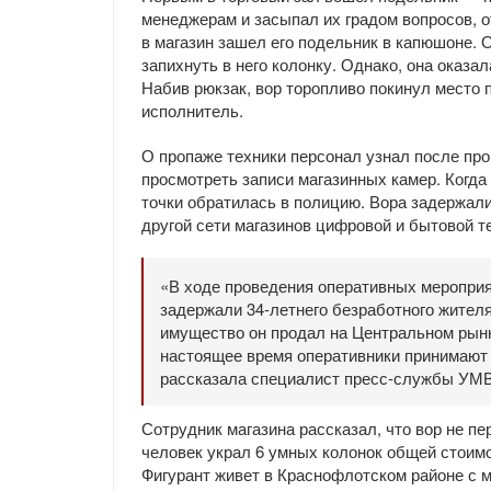
менеджерам и засыпал их градом вопросов, о
в магазин зашел его подельник в капюшоне. 
запихнуть в него колонку. Однако, она оказ
Набив рюкзак, вор торопливо покинул место 
исполнитель.
О пропаже техники персонал узнал после про
просмотреть записи магазинных камер. Когда
точки обратилась в полицию. Вора задержали 
другой сети магазинов цифровой и бытовой т
«В ходе проведения оперативных мероприя
задержали 34-летнего безработного жител
имущество он продал на Центральном рынке
настоящее время оперативники принимают 
рассказала специалист пресс-службы УМВ
Сотрудник магазина рассказал, что вор не пе
человек украл 6 умных колонок общей стоим
Фигурант живет в Краснофлотском районе с м