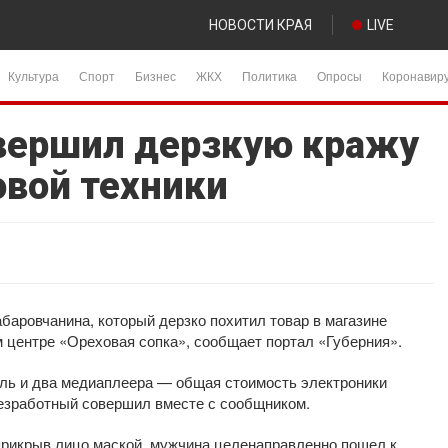
НОВОСТИ КРАЯ
LIVE
Культура
Спорт
Бизнес
ЖКХ
Политика
Опросы
Коронавир
вершил дерзкую кражу
овой техники
баровчанина, который дерзко похитил товар в магазине
 центре «Ореховая сопка», сообщает портал «Губерния».
уль и два медиаплеера — общая стоимость электроники
безработный совершил вместе с сообщником.
прикрыв лицо маской, мужчина целенаправленно пошел к