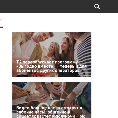
ус
Т2 перезапускает программу
«Выгодно вместе» – теперь и для
абонентов других операторов
Видео больше всего смотрят в
рабочие часы, общение в
соцсетях растет к полуночи – big