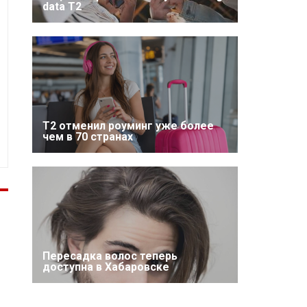
data T2
Т2 отменил роуминг уже более
чем в 70 странах
Пересадка волос теперь
доступна в Хабаровске