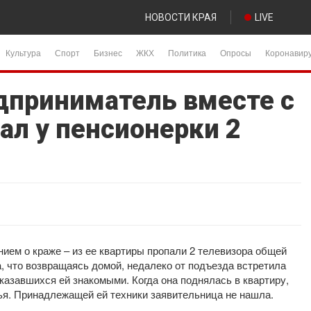
НОВОСТИ КРАЯ
LIVE
Культура
Спорт
Бизнес
ЖКХ
Политика
Опросы
Коронавир
дприниматель вместе с
ал у пенсионерки 2
ием о краже – из ее квартиры пропали 2 телевизора общей
, что возвращаясь домой, недалеко от подъезда встретила
оказавшихся ей знакомыми. Когда она поднялась в квартиру,
ья. Принадлежащей ей техники заявительница не нашла.