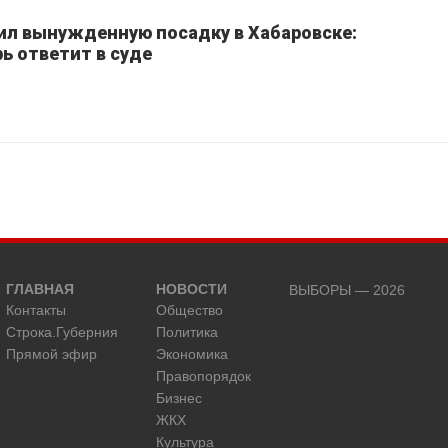
ил вынужденную посадку в Хабаровске:
ь ответит в суде
ГЛАВНАЯ
НОВОСТИ
ВЫБОРЫ — 2026
Контакты
Общество
Строка.Губерния
Политика
Прямой эфир
Экономика
Правопорядок
Бизнес
ЖКХ
Культура