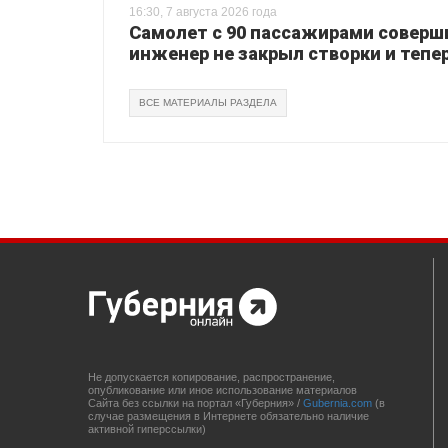
16:30, 7 августа 2026 года
Самолет с 90 пассажирами соверш
инженер не закрыл створки и тепер
ВСЕ МАТЕРИАЛЫ РАЗДЕЛА
Не допускается копирование, распространение,
опубликование или иное использование материалов
Сайта без ссылки на портал «Губерния» /
Gubernia.com
(в
случае размещения в Интернете обязательно наличие
активной гиперссылки)