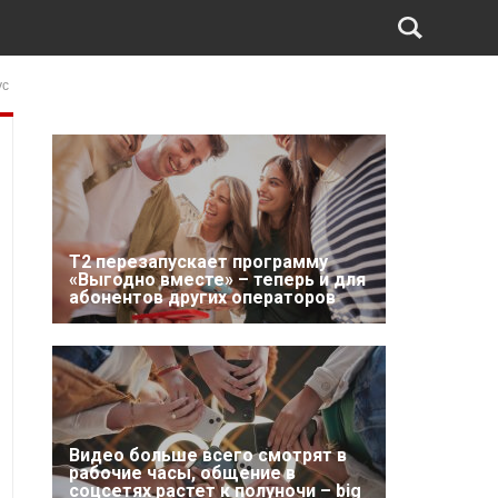
ус
Т2 перезапускает программу
«Выгодно вместе» – теперь и для
абонентов других операторов
Видео больше всего смотрят в
рабочие часы, общение в
соцсетях растет к полуночи – big