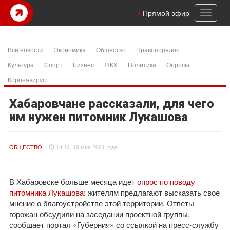
Toggl
Прямой эфир
naviga
Все новости
Экономика
Общество
Правопорядок
Культура
Спорт
Бизнес
ЖКХ
Политика
Опросы
Коронавирус
Хабаровчане рассказали, для чего
им нужен питомник Лукашова
ОБЩЕСТВО
14:12, 19 мая 2021 года
В Хабаровске больше месяца идет
опрос по поводу
питомника Лукашова
: жителям предлагают высказать свое
мнение о благоустройстве этой территории. Ответы
горожан обсудили на заседании проектной группы,
сообщает портал «Губерния» со ссылкой на пресс-службу