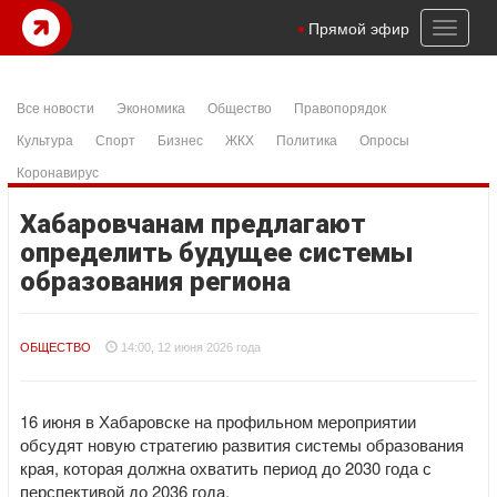
Toggl
Прямой эфир
naviga
Все новости
Экономика
Общество
Правопорядок
Культура
Спорт
Бизнес
ЖКХ
Политика
Опросы
Коронавирус
Хабаровчанам предлагают
определить будущее системы
образования региона
ОБЩЕСТВО
14:00, 12 июня 2026 года
16 июня в Хабаровске на профильном мероприятии
обсудят новую стратегию развития системы образования
края, которая должна охватить период до 2030 года с
перспективой до 2036 года.