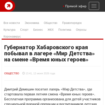
Toggl
Прямой эфир
naviga
Все новости
Экономика
Общество
Правопорядок
Культура
Спорт
Бизнес
ЖКХ
Политика
Опросы
Коронавирус
Губернатор Хабаровского края
побывал в лагере «Мир Детства»
на смене «Время юных героев»
ОБЩЕСТВО
13:41, 12 июня 2026 года
Дмитрий Демешин посетил лагерь «Мир Детства», где
стартовала первая летняя смена «Время юных героев».
Бесплатная программа организована для детей участников
специальной военной операции и воспитанников детских