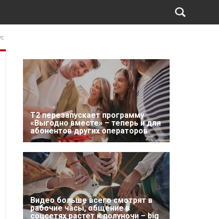
ус
Т2 перезапускает программу
«Выгодно вместе» – теперь и для
абонентов других операторов
Видео больше всего смотрят в
рабочие часы, общение в
соцсетях растет к полуночи – big