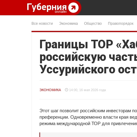
Все новости
Экономика
Общество
Правопорядок
Границы ТОР «Ха
российскую част
Уссурийского ос
ЭКОНОМИКА
14:00, 16 мая 2026 года
Этот шаг позволит российским инвесторам п
преференции. Одновременно власти края вед
режима международной ТОР для привлечения