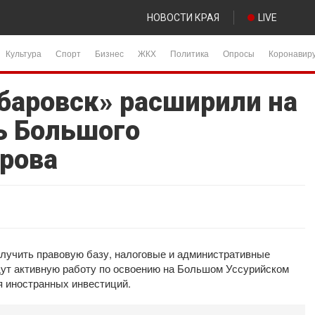
НОВОСТИ КРАЯ
LIVE
Культура
Спорт
Бизнес
ЖКХ
Политика
Опросы
Коронавир
баровск» расширили на
ь Большого
трова
олучить правовую базу, налоговые и административные
ут активную работу по освоению на Большом Уссурийском
 иностранных инвестиций.