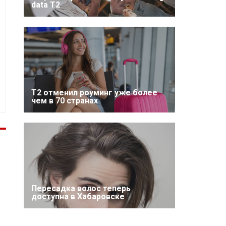
data T2
Т2 отменил роуминг уже более
чем в 70 странах
Пересадка волос теперь
доступна в Хабаровске