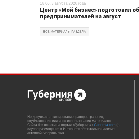
18:00, 3 августа 2026 года
Центр «Мой бизнес» подготовил о
предпринимателей на август
ВСЕ МАТЕРИАЛЫ РАЗДЕЛА
Не допускается копирование, распространение,
опубликование или иное использование материалов
Сайта без ссылки на портал «Губерния» /
Gubernia.com
(в
случае размещения в Интернете обязательно наличие
активной гиперссылки)