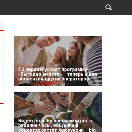
ус
Т2 перезапускает программу
«Выгодно вместе» – теперь и для
абонентов других операторов
Видео больше всего смотрят в
рабочие часы, общение в
соцсетях растет к полуночи – big