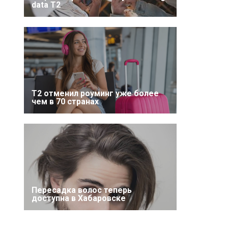
data T2
Т2 отменил роуминг уже более
чем в 70 странах
Пересадка волос теперь
доступна в Хабаровске