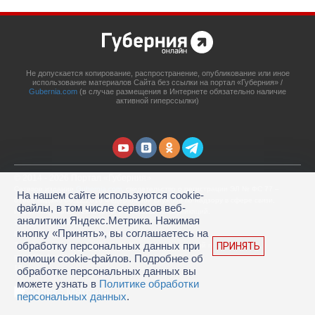
Не допускается копирование, распространение, опубликование или иное
использование материалов Сайта без ссылки на портал «Губерния» /
Gubernia.com
(в случае размещения в Интернете обязательно наличие
активной гиперссылки)
© 2014 - 2026 Портал «Губерния»
Сетевое издание
Gubernia.com
, свидетельство о регистрации ЭЛ № ФС 77 –
На нашем сайте используются cookie-
67908 выдано 06.12.2016 Федеральной службой по надзору в сфере связи,
файлы, в том числе сервисов веб-
информационных технологий и массовых коммуникаций.
аналитики Яндекс.Метрика. Нажимая
Учредитель: ООО «Губерния Он-лайн»
кнопку «Принять», вы соглашаетесь на
Главный редактор: Гатаулина А.С.
обработку персональных данных при
ПРИНЯТЬ
Телефон редакции: (4212) 45-88-45, адрес электронной почты:
portal@gubernia.com
помощи cookie-файлов. Подробнее об
18+
обработке персональных данных вы
можете узнать в
Политике обработки
персональных данных
.