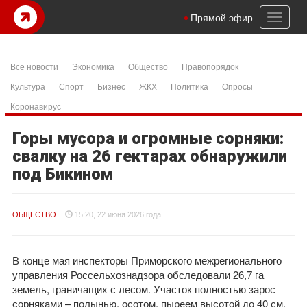
Toggl
Прямой эфир
naviga
Все новости
Экономика
Общество
Правопорядок
Культура
Спорт
Бизнес
ЖКХ
Политика
Опросы
Коронавирус
Горы мусора и огромные сорняки:
свалку на 26 гектарах обнаружили
под Бикином
ОБЩЕСТВО
15:20, 22 июня 2026 года
В конце мая инспекторы Приморского межрегионального
управления Россельхознадзора обследовали 26,7 га
земель, граничащих с лесом. Участок полностью зарос
сорняками – полынью, осотом, пыреем высотой до 40 см.