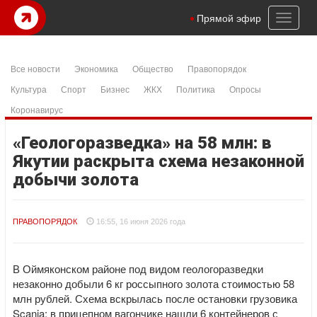
Toggl
Прямой эфир
naviga
Все новости
Экономика
Общество
Правопорядок
Культура
Спорт
Бизнес
ЖКХ
Политика
Опросы
Коронавирус
«Геологоразведка» на 58 млн: в
Якутии раскрыта схема незаконной
добычи золота
ПРАВОПОРЯДОК
16:55, 16 июня 2026 года
В Оймяконском районе под видом геологоразведки
незаконно добыли 6 кг россыпного золота стоимостью 58
млн рублей. Схема вскрылась после остановки грузовика
Scania: в прицепном вагончике нашли 6 контейнеров с