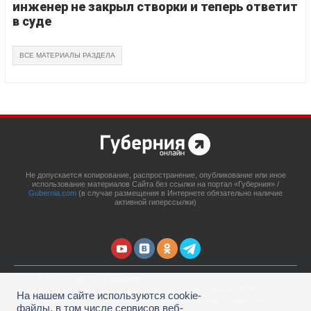
инженер не закрыл створки и теперь ответит
в суде
ВСЕ МАТЕРИАЛЫ РАЗДЕЛА
Не допускается копирование, распространение, опубликование или иное
использование материалов Сайта без ссылки на портал «Губерния» /
Gubernia.com
(в случае размещения в Интернете обязательно наличие
активной гиперссылки)
© 2014 - 2026 Портал «Губерния»
Сетевое издание
Gubernia.com
, свидетельство о регистрации ЭЛ № ФС 77 –
На нашем сайте используются cookie-
67908 выдано 06.12.2016 Федеральной службой по надзору в сфере связи,
файлы, в том числе сервисов веб-