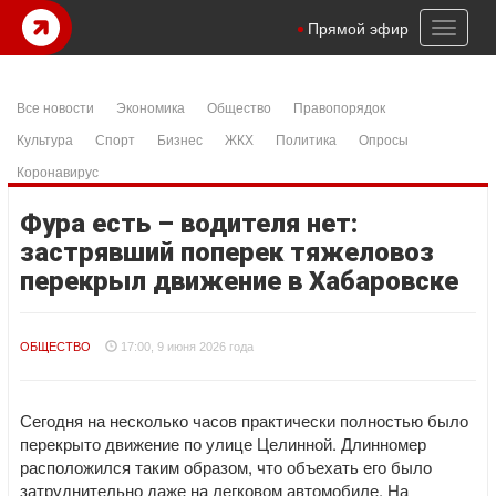
Toggl
Прямой эфир
naviga
Все новости
Экономика
Общество
Правопорядок
Культура
Спорт
Бизнес
ЖКХ
Политика
Опросы
Коронавирус
Фура есть – водителя нет:
застрявший поперек тяжеловоз
перекрыл движение в Хабаровске
ОБЩЕСТВО
17:00, 9 июня 2026 года
Сегодня на несколько часов практически полностью было
перекрыто движение по улице Целинной. Длинномер
расположился таким образом, что объехать его было
затруднительно даже на легковом автомобиле. На