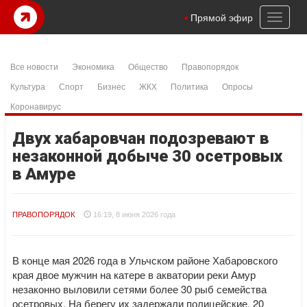
Toggl
Прямой эфир
naviga
Все новости
Экономика
Общество
Правопорядок
Культура
Спорт
Бизнес
ЖКХ
Политика
Опросы
Коронавирус
Двух хабаровчан подозревают в
незаконной добыче 30 осетровых
в Амуре
ПРАВОПОРЯДОК
16:19, 8 июня 2026 года
В конце мая 2026 года в Ульчском районе Хабаровского
края двое мужчин на катере в акватории реки Амур
незаконно выловили сетями более 30 рыб семейства
осетровых. На берегу их задержали полицейские. 20