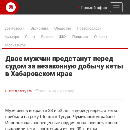
Toggl
Прямой эфир
naviga
Все новости
Экономика
Общество
Правопорядок
Культура
Спорт
Бизнес
ЖКХ
Политика
Опросы
Коронавирус
Двое мужчин предстанут перед
судом за незаконную добычу кеты
в Хабаровском крае
ПРАВОПОРЯДОК
15:19, 5 июня 2026 года
Мужчины в возрасте 33 и 52 лет в период нереста кеты
прибыли на реку Шевли в Тугуро-Чумиканском районе.
Использовав запрещенные орудия лова, они незаконно
выловили кету – заготовили из нее 39 кг икры.