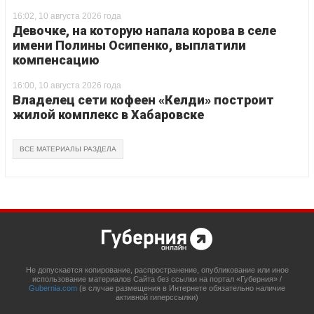
16:02, 10 августа 2026 года
Девочке, на которую напала корова в селе
имени Полины Осипенко, выплатили
компенсацию
16:00, 10 августа 2026 года
Владелец сети кофеен «Келди» построит
жилой комплекс в Хабаровске
ВСЕ МАТЕРИАЛЫ РАЗДЕЛА
Не допускается копирование, распространение, опубликование или иное
использование материалов Сайта без ссылки на портал «Губерния» /
Gubernia.com
(в случае размещения в Интернете обязательно наличие
активной гиперссылки)