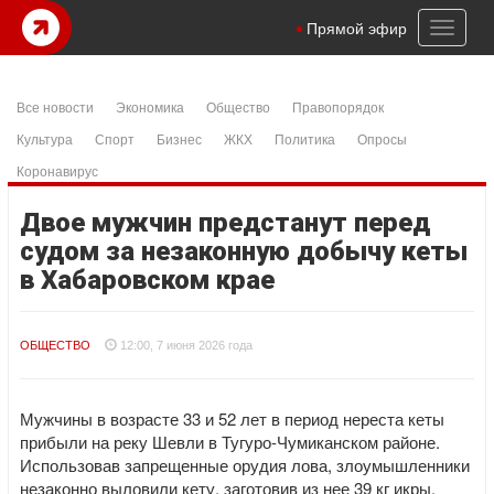
Toggl
Прямой эфир
naviga
Все новости
Экономика
Общество
Правопорядок
Культура
Спорт
Бизнес
ЖКХ
Политика
Опросы
Коронавирус
Двое мужчин предстанут перед
судом за незаконную добычу кеты
в Хабаровском крае
ОБЩЕСТВО
12:00, 7 июня 2026 года
Мужчины в возрасте 33 и 52 лет в период нереста кеты
прибыли на реку Шевли в Тугуро-Чумиканском районе.
Использовав запрещенные орудия лова, злоумышленники
незаконно выловили кету, заготовив из нее 39 кг икры.