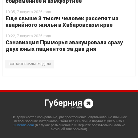
современнее и комфортнее
10:35, 7 августа 2026 года
Еще свыше 3 тысяч человек расселят из
аварийного жилья в Хабаровском крае
10:22, 7 августа 2026 года
Санавиация Приморья эвакуировала сразу
двух юных пациентов за два дня
ВСЕ МАТЕРИАЛЫ РАЗДЕЛА
Не допускается копирование, распространение, опубликование или иное
использование материалов Сайта без ссылки на портал «Губерния» /
Gubernia.com
(в случае размещения в Интернете обязательно наличие
активной гиперссылки)