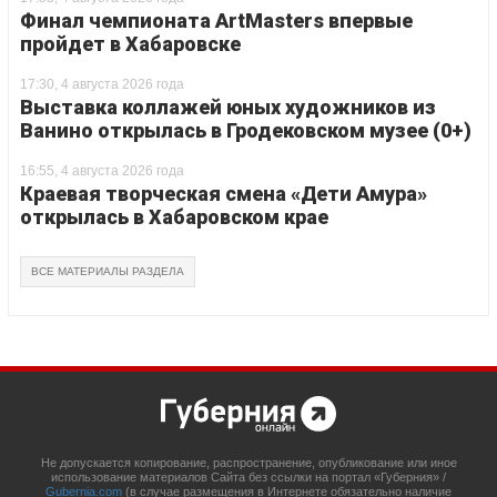
Финал чемпионата ArtMasters впервые
пройдет в Хабаровске
17:30, 4 августа 2026 года
Выставка коллажей юных художников из
Ванино открылась в Гродековском музее (0+)
16:55, 4 августа 2026 года
Краевая творческая смена «Дети Амура»
открылась в Хабаровском крае
ВСЕ МАТЕРИАЛЫ РАЗДЕЛА
Не допускается копирование, распространение, опубликование или иное
использование материалов Сайта без ссылки на портал «Губерния» /
Gubernia.com
(в случае размещения в Интернете обязательно наличие