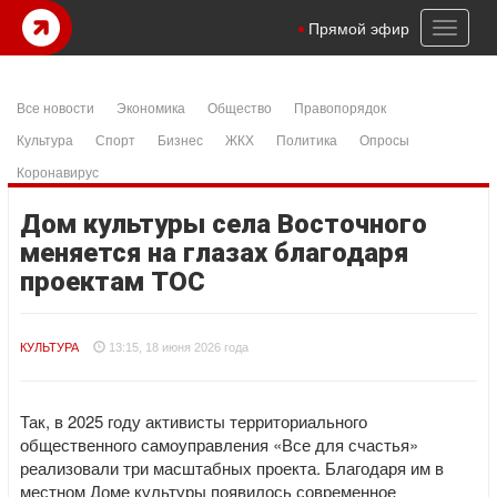
Toggl
Прямой эфир
naviga
Все новости
Экономика
Общество
Правопорядок
Культура
Спорт
Бизнес
ЖКХ
Политика
Опросы
Коронавирус
Дом культуры села Восточного
меняется на глазах благодаря
проектам ТОС
КУЛЬТУРА
13:15, 18 июня 2026 года
Так, в 2025 году активисты территориального
общественного самоуправления «Все для счастья»
реализовали три масштабных проекта. Благодаря им в
местном Доме культуры появилось современное