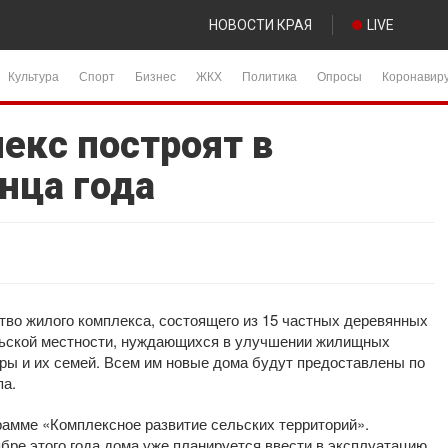
НОВОСТИ КРАЯ
LIVE
Культура
Спорт
Бизнес
ЖКХ
Политика
Опросы
Коронавир
кс построят в
нца года
тво жилого комплекса, состоящего из 15 частных деревянных
льской местности, нуждающихся в улучшении жилищных
ры и их семей. Всем им новые дома будут предоставлены по
па.
рамме «Комплексное развитие сельских территорий».
ябре этого года дома уже планируется ввести в эксплуатацию.