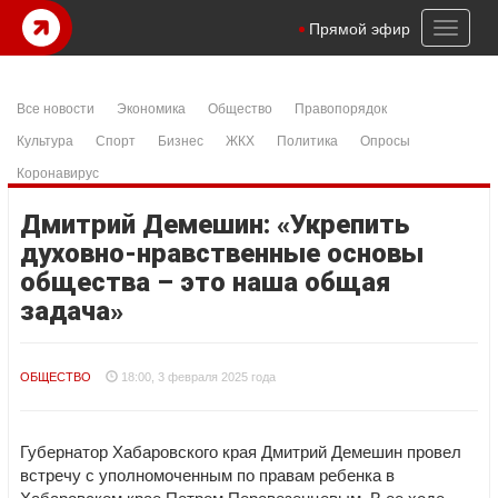
Toggl
Прямой эфир
naviga
Все новости
Экономика
Общество
Правопорядок
Культура
Спорт
Бизнес
ЖКХ
Политика
Опросы
Коронавирус
Дмитрий Демешин: «Укрепить
духовно-нравственные основы
общества – это наша общая
задача»
ОБЩЕСТВО
18:00, 3 февраля 2025 года
Губернатор Хабаровского края Дмитрий Демешин провел
встречу с уполномоченным по правам ребенка в
Хабаровском крае Петром Перевезенцевым. В ее ходе