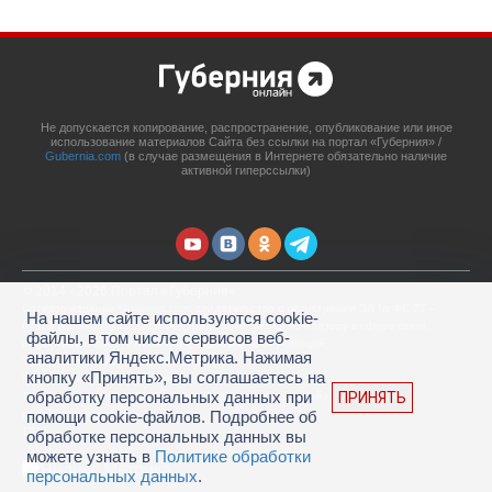
Не допускается копирование, распространение, опубликование или иное
использование материалов Сайта без ссылки на портал «Губерния» /
Gubernia.com
(в случае размещения в Интернете обязательно наличие
активной гиперссылки)
© 2014 - 2026 Портал «Губерния»
Сетевое издание
Gubernia.com
, свидетельство о регистрации ЭЛ № ФС 77 –
На нашем сайте используются cookie-
67908 выдано 06.12.2016 Федеральной службой по надзору в сфере связи,
файлы, в том числе сервисов веб-
информационных технологий и массовых коммуникаций.
аналитики Яндекс.Метрика. Нажимая
Учредитель: ООО «Губерния Он-лайн»
кнопку «Принять», вы соглашаетесь на
Главный редактор: Гатаулина А.С.
обработку персональных данных при
ПРИНЯТЬ
Телефон редакции: (4212) 45-88-45, адрес электронной почты:
portal@gubernia.com
помощи cookie-файлов. Подробнее об
18+
обработке персональных данных вы
можете узнать в
Политике обработки
персональных данных
.