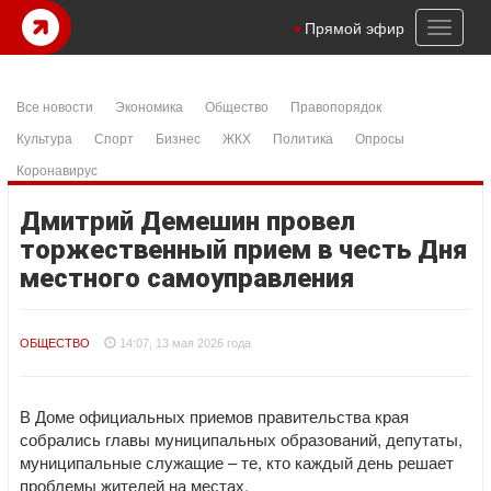
Toggl
Прямой эфир
naviga
Все новости
Экономика
Общество
Правопорядок
Культура
Спорт
Бизнес
ЖКХ
Политика
Опросы
Коронавирус
Дмитрий Демешин провел
торжественный прием в честь Дня
местного самоуправления
ОБЩЕСТВО
14:07, 13 мая 2026 года
В Доме официальных приемов правительства края
собрались главы муниципальных образований, депутаты,
муниципальные служащие – те, кто каждый день решает
проблемы жителей на местах.