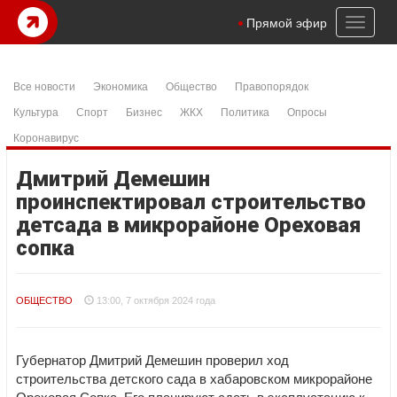
Toggl
Прямой эфир
naviga
Все новости
Экономика
Общество
Правопорядок
Культура
Спорт
Бизнес
ЖКХ
Политика
Опросы
Коронавирус
Дмитрий Демешин
проинспектировал строительство
детсада в микрорайоне Ореховая
сопка
ОБЩЕСТВО
13:00, 7 октября 2024 года
Губернатор Дмитрий Демешин проверил ход
строительства детского сада в хабаровском микрорайоне
Ореховая Сопка. Его планируют сдать в эксплуатацию к