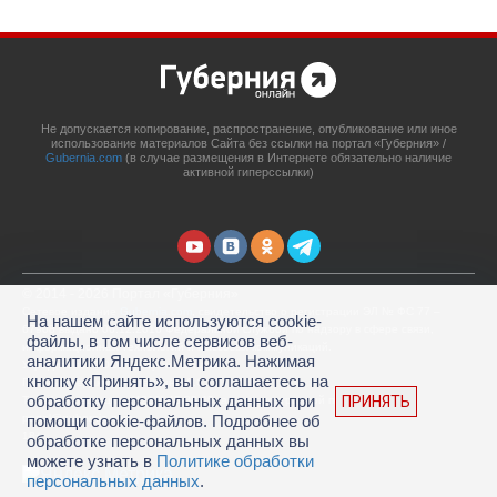
Не допускается копирование, распространение, опубликование или иное
использование материалов Сайта без ссылки на портал «Губерния» /
Gubernia.com
(в случае размещения в Интернете обязательно наличие
активной гиперссылки)
© 2014 - 2026 Портал «Губерния»
Сетевое издание
Gubernia.com
, свидетельство о регистрации ЭЛ № ФС 77 –
На нашем сайте используются cookie-
67908 выдано 06.12.2016 Федеральной службой по надзору в сфере связи,
файлы, в том числе сервисов веб-
информационных технологий и массовых коммуникаций.
аналитики Яндекс.Метрика. Нажимая
Учредитель: ООО «Губерния Он-лайн»
кнопку «Принять», вы соглашаетесь на
Главный редактор: Гатаулина А.С.
обработку персональных данных при
ПРИНЯТЬ
Телефон редакции: (4212) 45-88-45, адрес электронной почты:
portal@gubernia.com
помощи cookie-файлов. Подробнее об
18+
обработке персональных данных вы
можете узнать в
Политике обработки
персональных данных
.