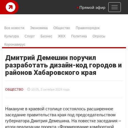
Toggl
Прямой эфир
naviga
Все новости
Экономика
Общество
Правопорядок
Культура
Спорт
Бизнес
ЖКХ
Политика
Опросы
Коронавирус
Дмитрий Демешин поручил
разработать дизайн-код городов и
районов Хабаровского края
ОБЩЕСТВО
10:05, 2 октября 2024 года
Накануне в краевой столице состоялось расширенное
заседание правительства края под председательством
губернатора Дмитрия Демешина. На повестке заседания –
итоги реализации проекта «Формирование комфортной