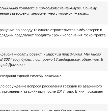
ольничный комплекс в Комсомольске-на-Амуре. По нему
анты завершения многолетней стройки», – заявил
ращение по поводу текущего строительства амбулатории в
дрядчик предлагает продлить сроки исполнения госконтракта
 района – сдать объект к майским праздникам. Мы много
 В 2024 году будет построено 13 медицинских объектов. В
итрий Демешин.
 создания единой службы заказчика.
шло обсуждение вопроса расселения граждан из аварийного
, признанных аварийными после 2017 года. В них проживает
сильно заинтересованы в том, чтобы расселять