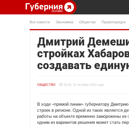
Все новости
Экономика
Общество
Правопорядок
Дмитрий Демеши
стройках Хабаров
создавать едину
ОБЩЕСТВО
18:00, 31 октября 2024 года
В ходе «прямой линии» губернатору Дмитри
строек в регионе. Одной из таких является 
работы на объекте временно заморожены из-з
одним из вариантов решения может стать пе