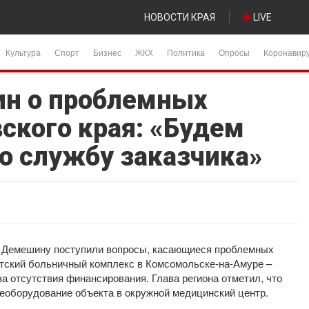
НОВОСТИ КРАЯ
LIVE
Культура
Спорт
Бизнес
ЖКХ
Политика
Опросы
Коронавир
н о проблемных
ского края: «Будем
ю службу заказчика»
ю Демешину поступили вопросы, касающиеся проблемных
детский больничный комплекс в Комсомольске-на-Амуре –
а отсутствия финансирования. Глава региона отметил, что
реоборудование объекта в окружной медицинский центр.