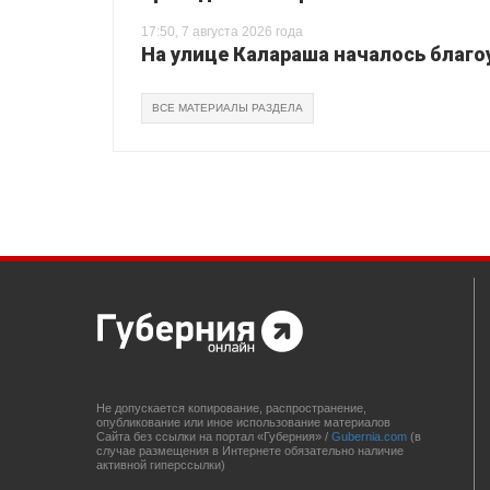
17:50, 7 августа 2026 года
На улице Калараша началось благо
ВСЕ МАТЕРИАЛЫ РАЗДЕЛА
Не допускается копирование, распространение,
опубликование или иное использование материалов
Сайта без ссылки на портал «Губерния» /
Gubernia.com
(в
случае размещения в Интернете обязательно наличие
активной гиперссылки)