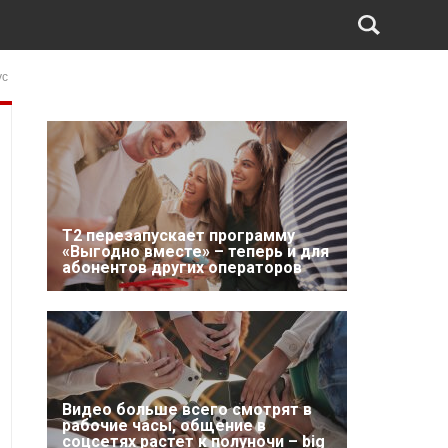
ус
Т2 перезапускает программу
«Выгодно вместе» – теперь и для
абонентов других операторов
Видео больше всего смотрят в
рабочие часы, общение в
соцсетях растет к полуночи – big