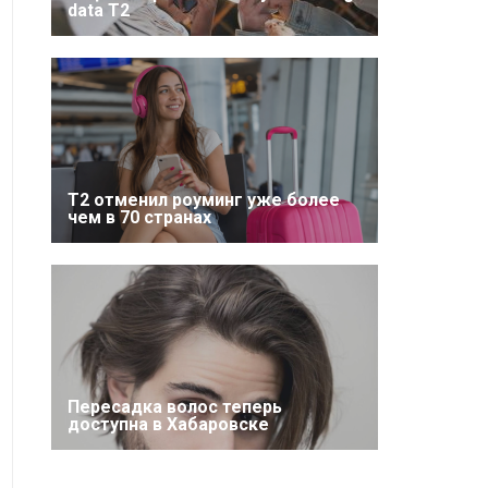
data T2
Т2 отменил роуминг уже более
чем в 70 странах
Пересадка волос теперь
доступна в Хабаровске