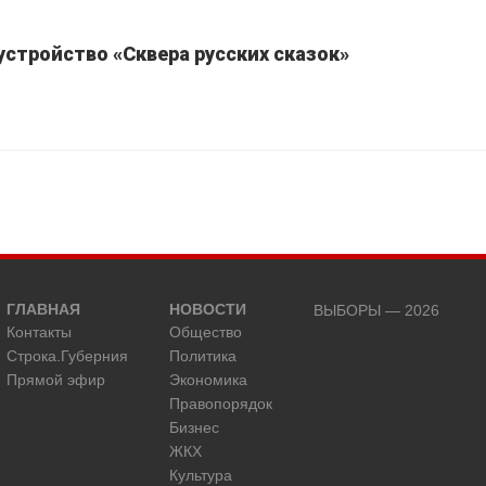
устройство «Сквера русских сказок»
ГЛАВНАЯ
НОВОСТИ
ВЫБОРЫ — 2026
Контакты
Общество
Строка.Губерния
Политика
Прямой эфир
Экономика
Правопорядок
Бизнес
ЖКХ
Культура