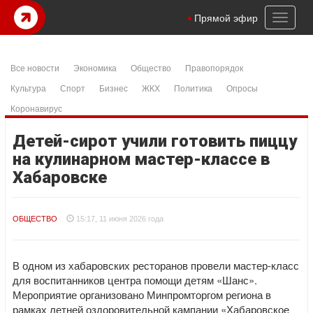
Toggl
Прямой эфир
naviga
Все новости
Экономика
Общество
Правопорядок
Культура
Спорт
Бизнес
ЖКХ
Политика
Опросы
Коронавирус
Детей-сирот учили готовить пиццу
на кулинарном мастер-классе в
Хабаровске
ОБЩЕСТВО
15:17, 11 июня 2026 года
В одном из хабаровских ресторанов провели мастер-класс
для воспитанников центра помощи детям «Шанс».
Мероприятие организовано Минпромторгом региона в
рамках летней оздоровительной кампании «Хабаровское