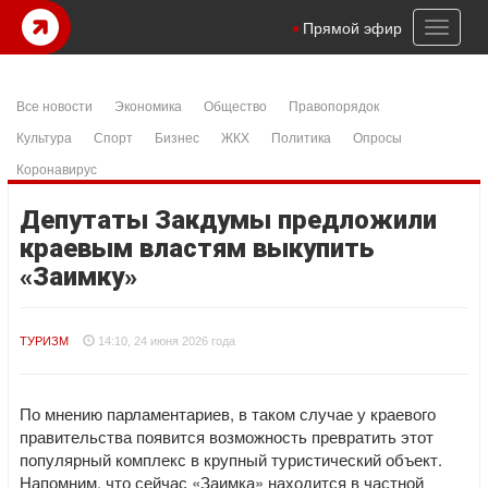
Toggl
Прямой эфир
naviga
Все новости
Экономика
Общество
Правопорядок
Культура
Спорт
Бизнес
ЖКХ
Политика
Опросы
Коронавирус
Депутаты Закдумы предложили
краевым властям выкупить
«Заимку»
ТУРИЗМ
14:10, 24 июня 2026 года
По мнению парламентариев, в таком случае у краевого
правительства появится возможность превратить этот
популярный комплекс в крупный туристический объект.
Напомним, что сейчас «Заимка» находится в частной