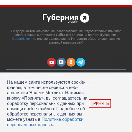
Не допускается копирование, распространение, опубликование или иное
использование материалов Сайта без ссылки на портал «Губерния» /
Gubernia.com
(в случае размещения в Интернете обязательно наличие
активной гиперссылки)
© 2014 - 2026 Портал «Губерния»
Сетевое издание
Gubernia.com
, свидетельство о регистрации ЭЛ № ФС 77 –
На нашем сайте используются cookie-
67908 выдано 06.12.2016 Федеральной службой по надзору в сфере связи,
файлы, в том числе сервисов веб-
информационных технологий и массовых коммуникаций.
аналитики Яндекс.Метрика. Нажимая
Учредитель: ООО «Губерния Он-лайн»
кнопку «Принять», вы соглашаетесь на
Главный редактор: Гатаулина А.С.
обработку персональных данных при
ПРИНЯТЬ
Телефон редакции: (4212) 45-88-45, адрес электронной почты:
portal@gubernia.com
помощи cookie-файлов. Подробнее об
18+
обработке персональных данных вы
можете узнать в
Политике обработки
персональных данных
.