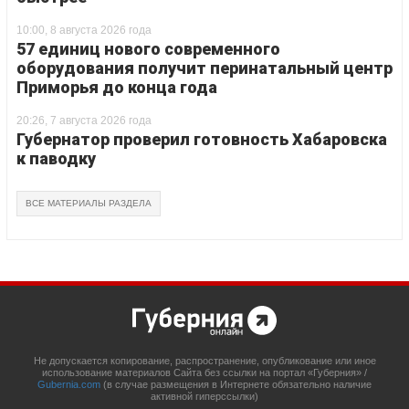
10:00, 8 августа 2026 года
57 единиц нового современного
оборудования получит перинатальный центр
Приморья до конца года
20:26, 7 августа 2026 года
Губернатор проверил готовность Хабаровска
к паводку
ВСЕ МАТЕРИАЛЫ РАЗДЕЛА
Не допускается копирование, распространение, опубликование или иное
использование материалов Сайта без ссылки на портал «Губерния» /
Gubernia.com
(в случае размещения в Интернете обязательно наличие
активной гиперссылки)