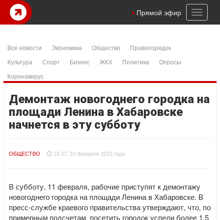
Toggl
Прямой эфир
naviga
Все новости
Экономика
Общество
Правопорядок
Культура
Спорт
Бизнес
ЖКХ
Политика
Опросы
Коронавирус
Демонтаж новогоднего городка на
площади Ленина в Хабаровске
начнется в эту субботу
ОБЩЕСТВО
16:37, 10 февраля 2023 года
В субботу, 11 февраля, рабочие приступят к демонтажу
новогоднего городка на площади Ленина в Хабаровске. В
пресс-службе краевого правительства утверждают, что, по
примерным подсчетам, посетить городок успели более 1,5