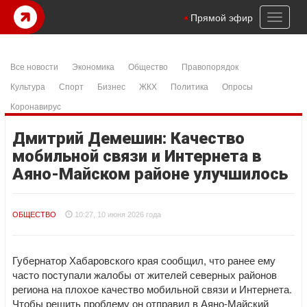
Toggl
Прямой эфир
naviga
Все новости
Экономика
Общество
Правопорядок
Культура
Спорт
Бизнес
ЖКХ
Политика
Опросы
Коронавирус
Дмитрий Демешин: Качество
мобильной связи и Интернета в
Аяно-Майском районе улучшилось
ОБЩЕСТВО
10:27, 10 июня 2026 года
Губернатор Хабаровского края сообщил, что ранее ему
часто поступали жалобы от жителей северных районов
региона на плохое качество мобильной связи и Интернета.
Чтобы решить проблему он отправил в Аяно-Майский