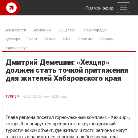
Toggl
Прямой эфир
naviga
Все новости
Экономика
Общество
Правопорядок
Культура
Спорт
Бизнес
ЖКХ
Политика
Опросы
Коронавирус
Дмитрий Демешин: «Хехцир»
должен стать точкой притяжения
для жителей Хабаровского края
ТУРИЗМ
13:30, 25 июня 2026 года
Глава региона посетил горно-лыжный комплекс «Хехцир»,
который планируется превратить в круглогодичный
туристический объект, где жители и гости региона смогут
отдыхать и заниматься спортом в любое время года.