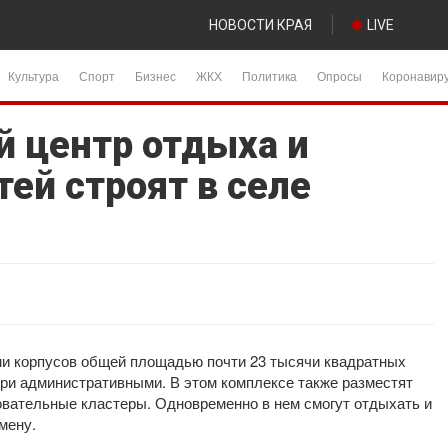
НОВОСТИ КРАЯ
LIVE
Культура
Спорт
Бизнес
ЖКХ
Политика
Опросы
Коронавир
 центр отдыха и
ей строят в селе
ми корпусов общей площадью почти 23 тысячи квадратных
три административными. В этом комплексе также разместят
овательные кластеры. Одновременно в нем смогут отдыхать и
мену.