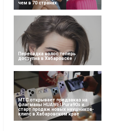
чем в 70 странах
Пересадка волос теперь
доступна в Хабаровске
МТС открывает предзаказ на
флагманы HUAWEI Pura90s и
старт продаж новых наушников-
клипс в Хабаровском крае