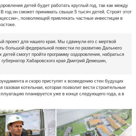
ровления детей будет работать круглый год, так как между
В год он сможет принимать свыше 5 тысяч детей. Строят этот
цессии», позволяющей привлекать частные инвестиции в
остоке.
й проект для нашего края. Мы сдвинули его с мертвой
асть большой федеральной повестки по развитию Дальнего
х детей смогут пройти программу оздоровления, набраться
л губернатор Хабаровского края Дмитрий Демешин,
фундамента и скоро приступят к возведению стен будущих
я газовая котельная, которая позволит вести строительные
сплуатацию планируется уже в конце следующего года, а в