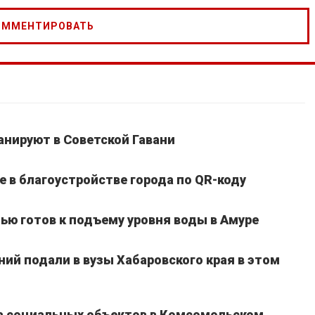
анируют в Советской Гавани
е в благоустройстве города по QR-коду
тью готов к подъему уровня воды в Амуре
ий подали в вузы Хабаровского края в этом
та социальных объектов в Комсомольском