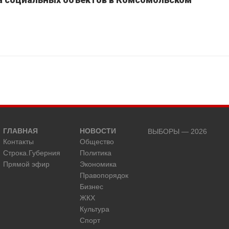
ГЛАВНАЯ
НОВОСТИ
ВЫБОРЫ — 2026
Контакты
Общество
Строка.Губерния
Политика
Прямой эфир
Экономика
Правопорядок
Бизнес
ЖКХ
Культура
Спорт