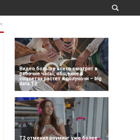
ус
Видео больше всего смотрят в
рабочие часы, общение в
соцсетях растет к полуночи – big
data T2
Т2 отменил роуминг уже более