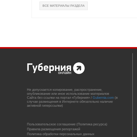
ВСЕ МАТЕРИАЛЫ РАЗДЕЛА
Не допускается копирование, распространение,
опубликование или иное использование материалов
Сайта без ссылки на портал «Губерния» /
Gubernia.com
(в
случае размещения в Интернете обязательно наличие
активной гиперссылки)
Пользовательское соглашение (Политика ресурса)
Правила размещения репортажей
Политика обработки персональных данных