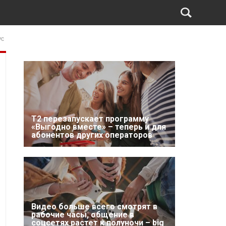
ус
Т2 перезапускает программу
«Выгодно вместе» – теперь и для
абонентов других операторов
Видео больше всего смотрят в
рабочие часы, общение в
соцсетях растет к полуночи – big