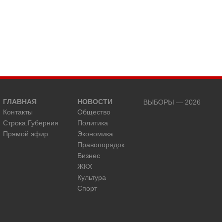
ГЛАВНАЯ
НОВОСТИ
ВЫБОРЫ — 2026
Контакты
Общество
Строка.Губерния
Политика
Прямой эфир
Экономика
Правопорядок
Бизнес
ЖКХ
Культура
Спорт