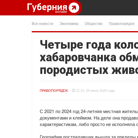
Все новости
Экономика
Общество
Правопорядок
Четыре года коло
хабаровчанка об
породистых жив
ПРАВОПОРЯДОК
11:15, 29 июня 2026 года
С 2021 по 2024 год 24-летняя местная жите
документами и клеймом. На деле она продав
характеристикам, либо просто не исполняла 
География пострадавших вышла за пределы р