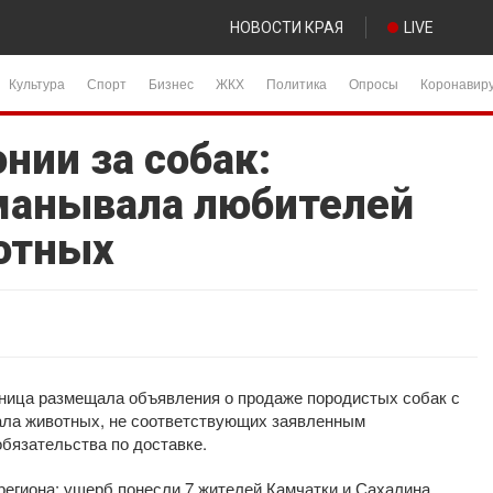
НОВОСТИ КРАЯ
LIVE
Культура
Спорт
Бизнес
ЖКХ
Политика
Опросы
Коронавир
нии за собак:
манывала любителей
отных
льница размещала объявления о продаже породистых собак с
ала животных, не соответствующих заявленным
обязательства по доставке.
егиона: ущерб понесли 7 жителей Камчатки и Сахалина,