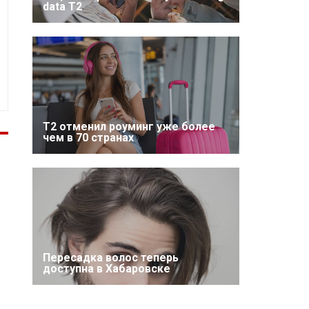
data T2
Т2 отменил роуминг уже более
чем в 70 странах
Пересадка волос теперь
доступна в Хабаровске