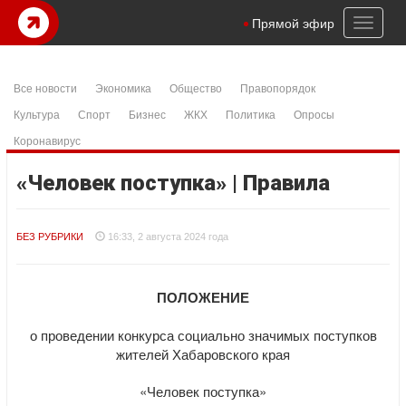
Toggl
Прямой эфир
naviga
Все новости
Экономика
Общество
Правопорядок
Культура
Спорт
Бизнес
ЖКХ
Политика
Опросы
Коронавирус
«Человек поступка» | Правила
БЕЗ РУБРИКИ
16:33, 2 августа 2024 года
ПОЛОЖЕНИЕ
о проведении конкурса социально значимых поступков
жителей Хабаровского края
«Человек поступка»