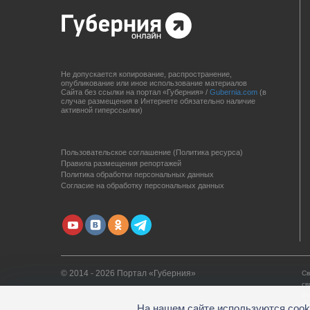
Не допускается копирование, распространение,
опубликование или иное использование материалов
Сайта без ссылки на портал «Губерния» /
Gubernia.com
(в
случае размещения в Интернете обязательно наличие
активной гиперссылки)
Пользовательское соглашение (Политика ресурса)
Правила размещения репортажей
Политика обработки персональных данных
Согласие на обработку персональных данных
© 2014 - 2026 Портал «Губерния»
Св
св
Уч
На нашем сайте используются cook
Гл