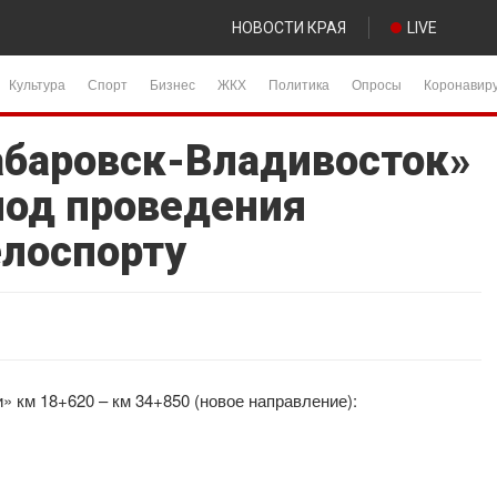
НОВОСТИ КРАЯ
LIVE
Культура
Спорт
Бизнес
ЖКХ
Политика
Опросы
Коронавир
абаровск-Владивосток»
иод проведения
елоспорту
» км 18+620 – км 34+850 (новое направление):