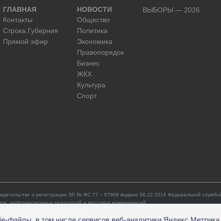
ГЛАВНАЯ
НОВОСТИ
ВЫБОРЫ — 2026
Контакты
Общество
Строка.Губерния
Политика
Прямой эфир
Экономика
Правопорядок
Бизнес
ЖКХ
Культура
Спорт
идетельство о регистрации ЭЛ № ФС 77 – 67908 выдано 06.12.2016 Федеральной службой
язи, информационных технологий и массовых коммуникаций.
редитель: ООО «Губерния Он-лайн»
ie-файлы, в том числе сервисов веб-аналитики Яндекс.Метрика
авный редактор: Гатаулина А.С.