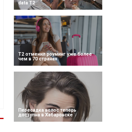
data T2
Т2 отменил роуминг уже более
чем в 70 странах
Пересадка волос теперь
доступна в Хабаровске