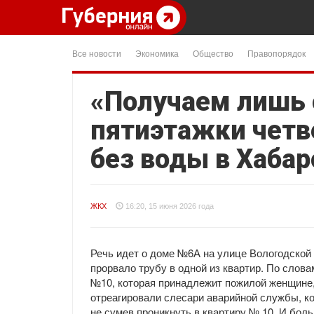
Все новости
Экономика
Общество
Правопорядок
«Получаем лишь 
пятиэтажки четв
без воды в Хаба
ЖКХ
16:20, 15 июня 2026 года
Речь идет о доме №6А на улице Вологодской
прорвало трубу в одной из квартир. По слов
№10, которая принадлежит пожилой женщине,
отреагировали слесари аварийной службы, ко
не сумев проникнуть в квартиру № 10. И боль