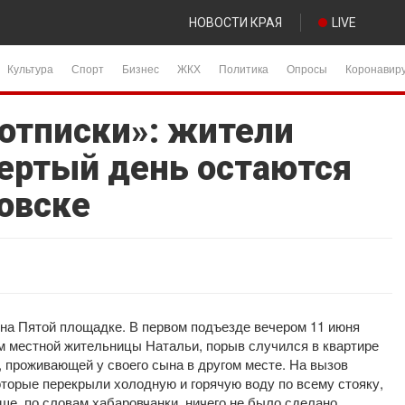
НОВОСТИ КРАЯ
LIVE
Культура
Спорт
Бизнес
ЖКХ
Политика
Опросы
Коронавир
отписки»: жители
ертый день остаются
ровске
 на Пятой площадке. В первом подъезде вечером 11 июня
ам местной жительницы Натальи, порыв случился в квартире
 проживающей у своего сына в другом месте. На вызов
торые перекрыли холодную и горячую воду по всему стояку,
ше, по словам хабаровчанки, ничего не было сделано.