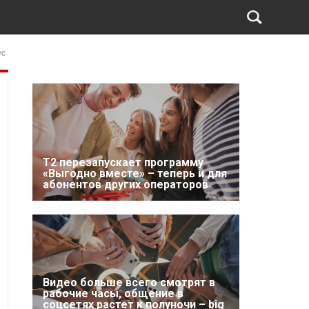
ус
Т2 перезапускает программу
«Выгодно вместе» – теперь и для
абонентов других операторов
Видео больше всего смотрят в
рабочие часы, общение в
соцсетях растет к полуночи – big