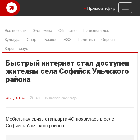
Toggl
Прямой эфир
naviga
Все новости
Экономика
Общество
Правопорядок
Культура
Спорт
Бизнес
ЖКХ
Политика
Опросы
Коронавирус
Быстрый интернет стал доступен
жителям села Софийск Ульчского
района
ОБЩЕСТВО
16:15, 16 ноября 2022 года
Мобильная связь стандарта 4G появилась в селе
Софийск Ульчского района.