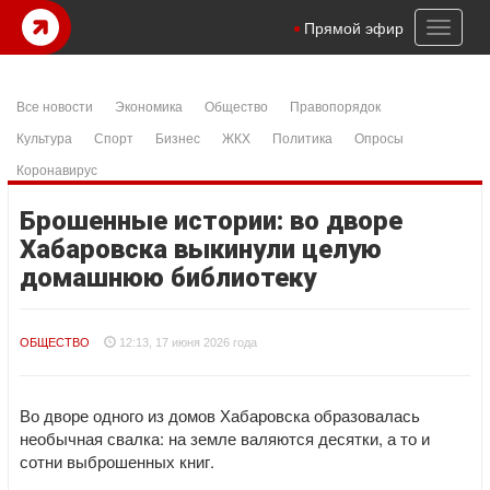
Toggl
Прямой эфир
naviga
Все новости
Экономика
Общество
Правопорядок
Культура
Спорт
Бизнес
ЖКХ
Политика
Опросы
Коронавирус
Брошенные истории: во дворе
Хабаровска выкинули целую
домашнюю библиотеку
ОБЩЕСТВО
12:13, 17 июня 2026 года
Во дворе одного из домов Хабаровска образовалась
необычная свалка: на земле валяются десятки, а то и
сотни выброшенных книг.