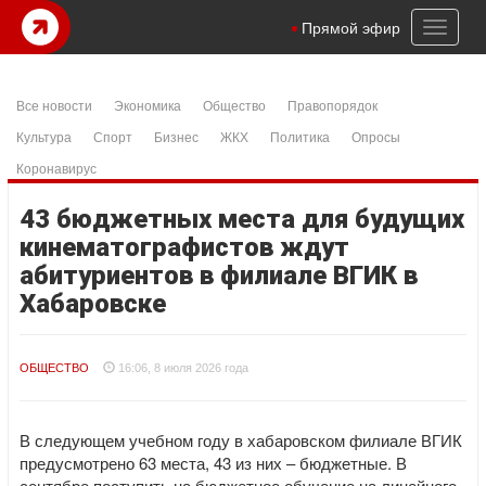
Toggl
Прямой эфир
naviga
Все новости
Экономика
Общество
Правопорядок
Культура
Спорт
Бизнес
ЖКХ
Политика
Опросы
Коронавирус
43 бюджетных места для будущих
кинематографистов ждут
абитуриентов в филиале ВГИК в
Хабаровске
ОБЩЕСТВО
16:06, 8 июля 2026 года
В следующем учебном году в хабаровском филиале ВГИК
предусмотрено 63 места, 43 из них – бюджетные. В
сентябре поступить на бюджетное обучение на линейного