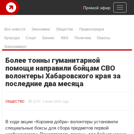
Toggl
Прямой эфир
naviga
Все новости
Экономика
Общество
Правопорядок
Культура
Спорт
Бизнес
ЖКХ
Политика
Опросы
Коронавирус
Более тонны гуманитарной
помощи направили бойцам СВО
волонтеры Хабаровского края за
последние два месяца
ОБЩЕСТВО
13:37, 3 июня 2026 года
В ходе акции «Корзина добра» волонтеры установили
специальные боксы для сбора предметов первой
необходимости. Пожертвовать помощь для бойцов можно