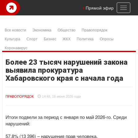
Toggl
Прямой эфир
naviga
Все новости
Экономика
Общество
Правопорядок
Культура
Спорт
Бизнес
ЖКХ
Политика
Опросы
Коронавирус
Более 23 тысяч нарушений закона
выявила прокуратура
Хабаровского края с начала года
ПРАВОПОРЯДОК
14:48, 16 июня 2026 года
Итоги подвели за период с января по май 2026-го. Среди
нарушений:
57,8% (13 396) – нарушения прав человека.