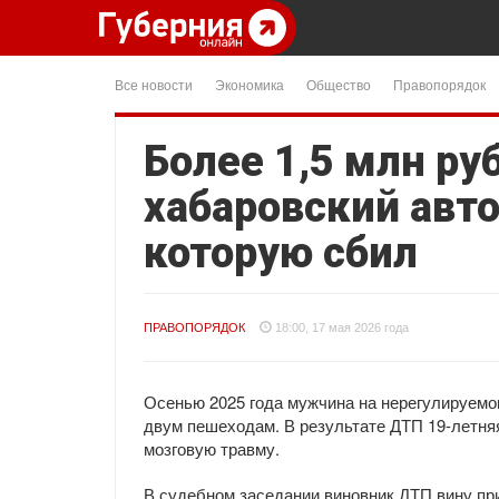
Все новости
Экономика
Общество
Правопорядок
Более 1,5 млн р
хабаровский авт
которую сбил
ПРАВОПОРЯДОК
18:00, 17 мая 2026 года
Осенью 2025 года мужчина на нерегулируемо
двум пешеходам. В результате ДТП 19-летн
мозговую травму.
В судебном заседании виновник ДТП вину пр