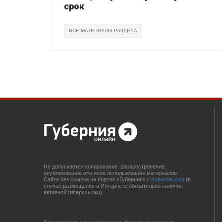
срок
ВСЕ МАТЕРИАЛЫ РАЗДЕЛА
Не допускается копирование, распространение,
опубликование или иное использование материалов
Сайта без ссылки на портал «Губерния» /
Gubernia.com
(в
случае размещения в Интернете обязательно наличие
активной гиперссылки)