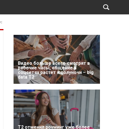
ус
Видео больше всего смотрят в
рабочие часы, общение в
соцсетях растет к полуночи – big
data T2
Т2 отменил роуминг уже более