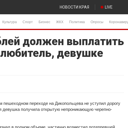
НОВОСТИ КРАЯ
LIVE
Культура
Спорт
Бизнес
ЖКХ
Политика
Опросы
Коронавир
ублей должен выплатить
олюбитель, девушке
м пешеходном переходе на Дикопольцева не уступил дорогу
яя девушка получила открытую непроникающую черепно-
изнал в полном объеме, частично возместил потерпевшей