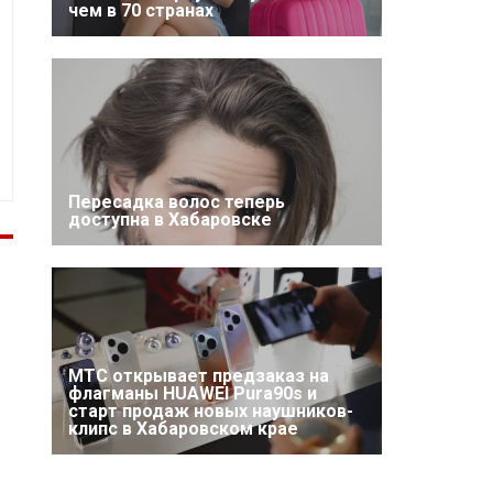
чем в 70 странах
Пересадка волос теперь
доступна в Хабаровске
МТС открывает предзаказ на
флагманы HUAWEI Pura90s и
старт продаж новых наушников-
клипс в Хабаровском крае