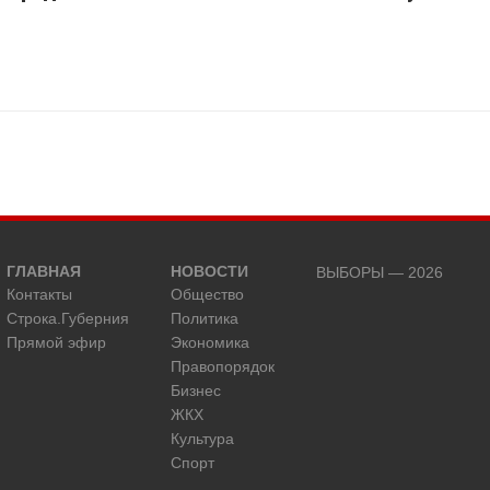
ГЛАВНАЯ
НОВОСТИ
ВЫБОРЫ — 2026
Контакты
Общество
Строка.Губерния
Политика
Прямой эфир
Экономика
Правопорядок
Бизнес
ЖКХ
Культура
Спорт