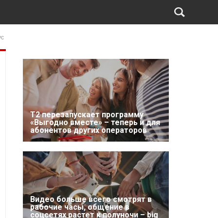
ус
Т2 перезапускает программу
«Выгодно вместе» – теперь и для
абонентов других операторов
Видео больше всего смотрят в
рабочие часы, общение в
соцсетях растет к полуночи – big