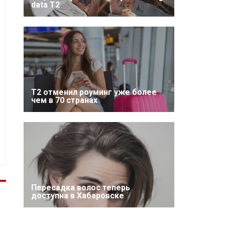
data T2
Т2 отменил роуминг уже более
чем в 70 странах
Пересадка волос теперь
доступна в Хабаровске