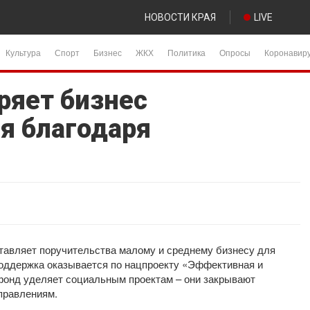
НОВОСТИ КРАЯ
LIVE
Культура
Спорт
Бизнес
ЖКХ
Политика
Опросы
Коронавир
ряет бизнес
я благодаря
тавляет поручительства малому и среднему бизнесу для
Поддержка оказывается по нацпроекту «Эффективная и
фонд уделяет социальным проектам – они закрывают
правлениям.