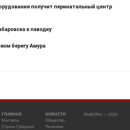
борудования получит перинатальный центр
абаровска к паводку
ком берегу Амура
ГЛАВНАЯ
НОВОСТИ
ВЫБОРЫ — 2026
Контакты
Общество
Строка.Губерния
Политика